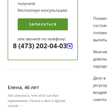
получите
бесплатную консультацию
Похмел
ЗАПИСАТЬСЯ
состоя
головн
или звоните по телефону:
выпить
8 (473) 202-04-03
Многие
доволь
народн
Дело в
уксусн
Елена, 46 лет
Даниил, 39 
воздей
Так случилось, что мой сын был
Специалисты дан
симпто
наркоманом. Учился и жил в другом
вернуть к жизни 
городе,...