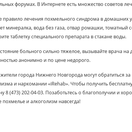
льных форумах. В Интернете есть множество советов леч
е правило лечения похмельного синдрома в домашних ус
ет минералка, вода без газа, отвар ромашки, томатный с
рите таблетку специального препарата в стакане воды.
остояние больного сильно тяжелое, вызывайте врача на
лностью анонимно и по цене недорого.
, жители города Нижнего Новгорода могут обратиться з
лизма и наркомании «iRehab». Чтобы получить бесплатн
ну 8 (473) 202-04-03. Позаботьтесь о благополучии и хо
е похмелье и алкоголизм навсегда!