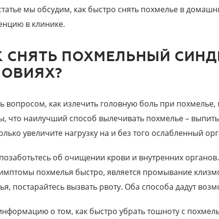
статье мы обсудим, как быстро снять похмелье в домашни
енцию в клинике.
К СНЯТЬ ПОХМЕЛЬНЫЙ СИН
ЛОВИЯХ?
ь вопросом, как излечить головную боль при похмелье, 
ы, что наилучший способ вылечивать похмелье – выпить 
олько увеличите нагрузку на и без того ослабленный орг
позаботьтесь об очищении крови и внутренних органов.
симптомы похмелья быстро, является промывание клизмой
ья, постарайтесь вызвать рвоту. Оба способа дадут воз
информацию о том, как быстро убрать тошноту с похмель