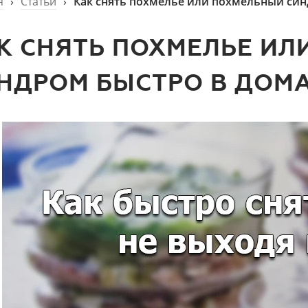
я
›
Статьи
›
Как снять похмелье или похмельный си
К СНЯТЬ ПОХМЕЛЬЕ И
НДРОМ БЫСТРО В ДОМ