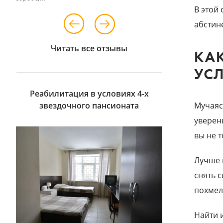
В этой 
абстин
Читать
все отзывы
КА
УС
Реабилитация в условиях 4-х
звездочного пансионата
Мучаяс
уверен
вы не т
Лучше 
снять 
похмел
Найти 