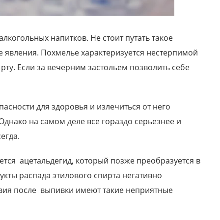
лкогольных напитков. Не стоит путать такое
е явления. Похмелье характеризуется нестерпимой
рту. Если за вечерним застольем позволить себе
пасности для здоровья и излечиться от него
Однако на самом деле все гораздо серьезнее и
егда.
уется ацетальдегид, который позже преобразуется в
дукты распада этилового спирта негативно
Антон, 33 года
твия после выпивки имеют такие неприятные
Я был наркоманом в течение 5 лет. За это
время я потерял практически все....