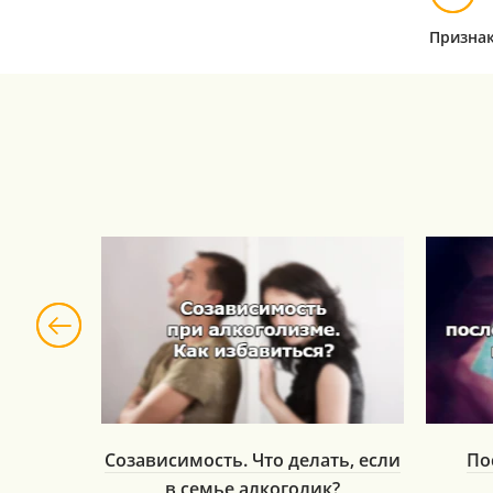
Признак
рганизм
Созависимость. Что делать, если
По
в семье алкоголик?