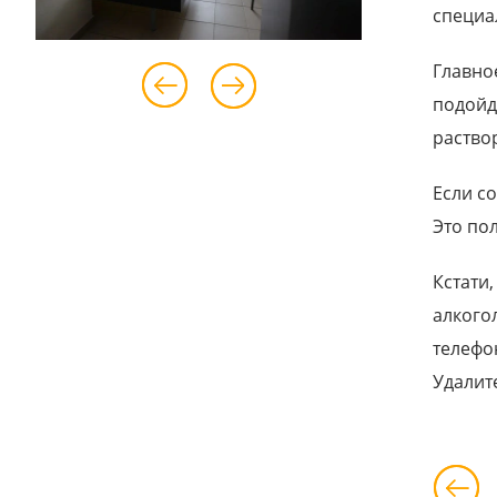
специа
Главно
подойд
раство
Если с
Это по
Кстати
алкого
телефо
Удалит