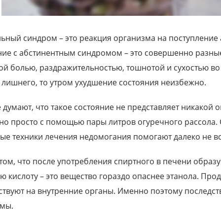
ьный синдром – это реакция организма на поступление а
ние с абстинентным синдромом – это совершенно разны
ой болью, раздражительностью, тошнотой и сухостью во 
 лишнего, то утром ухудшение состояния неизбежно.
 думают, что такое состояние не представляет никакой о
но просто с помощью пары литров огуречного рассола. 
ые техники лечения недомогания помогают далеко не вс
 том, что после употребления спиртного в печени образ
ую кислоту – это вещество гораздо опаснее этанола. Про
лет
Иван, 20 лет
ствуют на внутренние органы. Именно поэтому последс
ного центра помогли мне
Очень рад, что попал в руки
мы.
мою младшую сестру....
квалифицированных врачей
реабилитационного...