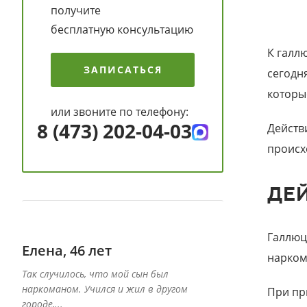
получите
бесплатную консультацию
К галл
ЗАПИСАТЬСЯ
сегодн
которы
или звоните по телефону:
8 (473) 202-04-03
Действ
происх
ДЕ
Галлюц
Елена, 46 лет
Даниил, 39 
нарком
Так случилось, что мой сын был
Специалисты дан
наркоманом. Учился и жил в другом
вернуть к жизни 
При пр
городе,...