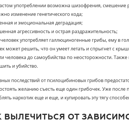
астом употреблении возможна шизофрения, смешение р
жно изменение генетического кода;
енная и эмоциональная деградация;
енная агрессивность и острая раздражительность;
 человек употребляет галлюциногенные грибы, ему в гол
ек может решить, что он умеет летать и спрыгнет с крыш
ти человека до самоубийства по неосторожности. Также
шить и убийство.
вных последствий от псилоцибиновых грибов предостаточ
остоять желанию съесть еще один грибочек. Уже после 
лять наркотик еще и еще, и купировать эту тягу способе
К ВЫЛЕЧИТЬСЯ ОТ ЗАВИСИМ