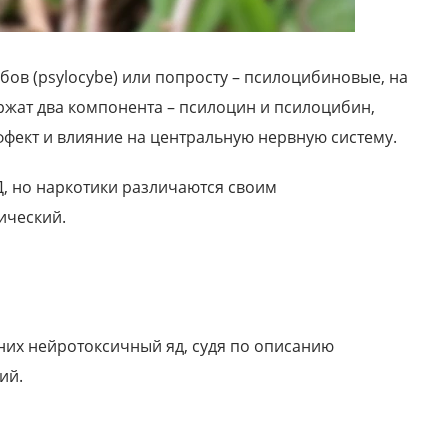
ов (psylocybe) или попросту – псилоцибиновые, на
ржат два компонента – псилоцин и псилоцибин,
ффект и влияние на центральную нервную систему.
Д, но наркотики различаются своим
ический.
их нейротоксичный яд, судя по описанию
Антон, 33 года
ий.
Я был наркоманом в течение 5 лет. За это
время я потерял практически все....