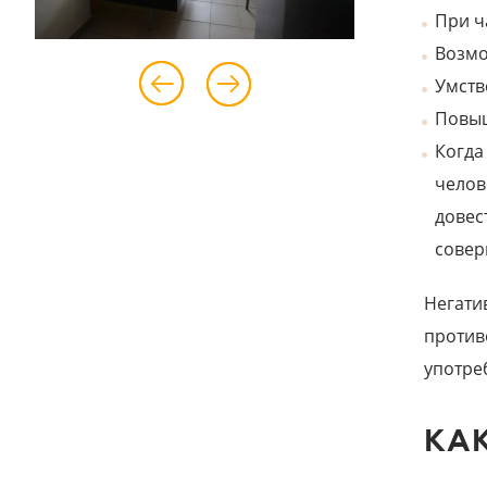
При ч
Возмо
Умств
Повыш
Когда
челов
довес
совер
Негати
против
употреб
КА