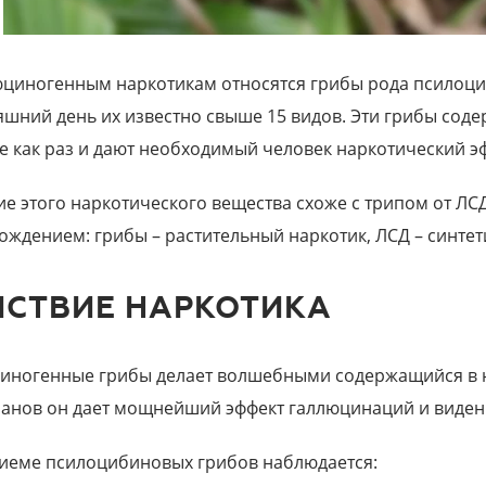
юциногенным наркотикам относятся грибы рода псилоциб
яшний день их известно свыше 15 видов. Эти грибы соде
е как раз и дают необходимый человек наркотический э
ие этого наркотического вещества схоже с трипом от ЛС
ождением: грибы – растительный наркотик, ЛСД – синтет
ЙСТВИЕ НАРКОТИКА
иногенные грибы делает волшебными содержащийся в н
лет
Иван, 20 лет
анов он дает мощнейший эффект галлюцинаций и виден
ного центра помогли мне
Очень рад, что попал в руки
мою младшую сестру....
квалифицированных врачей
иеме псилоцибиновых грибов наблюдается:
реабилитационного...