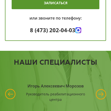
ЗАПИСАТЬСЯ
или звоните по телефону:
8 (473) 202-04-03
НАШИ СПЕЦИАЛИСТЫ
еляева
Игорь Алексеевич Морозов
Артё
Руководитель реабилитационного
Руководит
центра