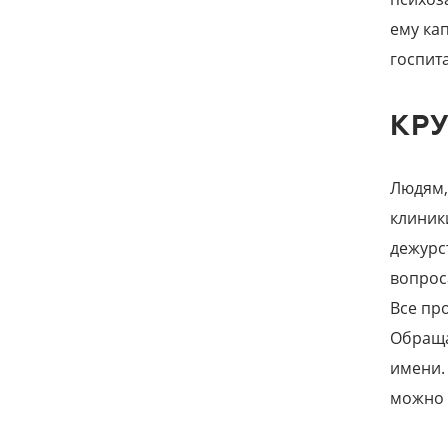
ему ка
госпит
КР
Людям,
клиник
дежурс
вопрос
Все пр
Обраща
имени.
можно 