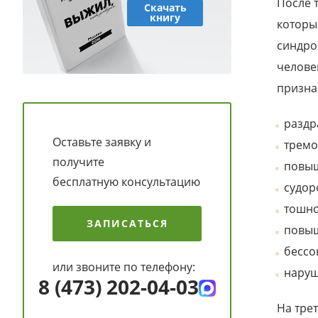
После 
Скачать
книгу
которы
синдро
челове
призна
раздр
Оставьте заявку и
тремо
получите
повыш
бесплатную консультацию
судор
тошно
ЗАПИСАТЬСЯ
повыш
бессо
или звоните по телефону:
наруш
8 (473) 202-04-03
На тре