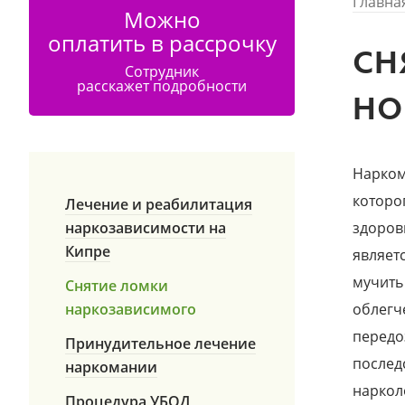
Главна
Можно
оплатить в рассрочку
СН
Сотрудник
расскажет подробности
НО
Нарком
которо
Лечение и реабилитация
наркозависимости на
здоров
Кипре
являет
мучить
Снятие ломки
наркозависимого
облегч
передо
Принудительное лечение
послед
наркомании
наркол
Процедура УБОД