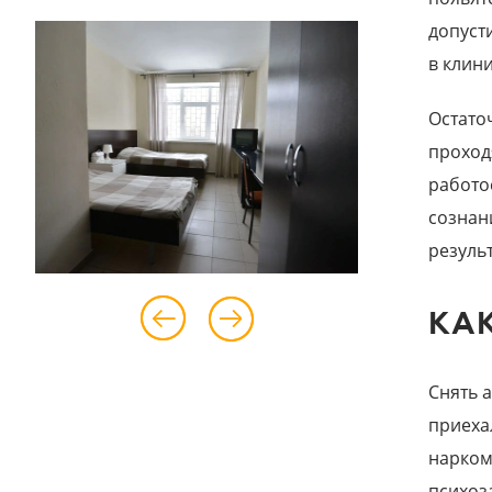
допуст
в клин
Остато
проход
работо
сознан
резуль
КА
Снять 
приеха
нарком
психоз