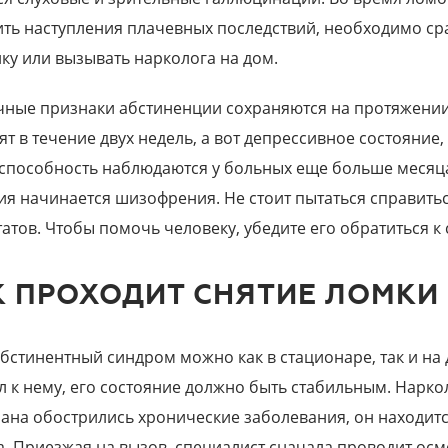
ить наступления плачевных последствий, необходимо ср
ику или вызывать нарколога на дом.
чные признаки абстиненции сохраняются на протяжении
ят в течение двух недель, а вот депрессивное состояние
способность наблюдаются у больных еще больше месяца
ия начинается шизофрения. Не стоит пытаться справитьс
татов. Чтобы помочь человеку, убедите его обратиться к
К ПРОХОДИТ СНЯТИЕ ЛОМКИ
абстинентный синдром можно как в стационаре, так и на 
л к нему, его состояние должно быть стабильным. Наркол
ана обострились хронические заболевания, он находитс
а. Приезжая на вызов, специалист сначала проводит осмо