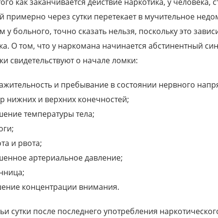
того как заканчивается действие наркотика, у человека,
й примерно через сутки перетекает в мучительное недо
м у больного, точно сказать нельзя, поскольку это зав
ка. О том, что у наркомана начинается абстинентный с
ки свидетельствуют о начале ломки:
ажительность и пребывание в состоянии нервного напр
р нижних и верхних конечностей;
ение температуры тела;
оги;
та и рвота;
енное артериальное давление;
нница;
ение концентрации внимания.
тьи сутки после последнего употребления наркотическог