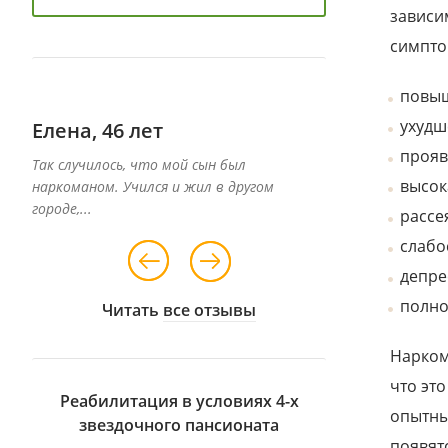
зависи
симпто
повыш
ухудш
Елена, 46 лет
Даниил, 39 
прояв
Так случилось, что мой сын был
Специалисты дан
высок
наркоманом. Учился и жил в другом
вернуть к жизни 
городе,...
рассе
слабо
депре
полно
Читать
все отзывы
Нарком
что эт
Реабилитация в условиях 4-х
опытны
звездочного пансионата
появят