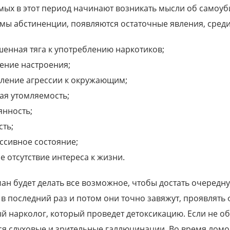
мых в этот период начинают возникать мысли об самоуби
мы абстиненции, появляются остаточные явления, среди
енная тяга к употреблению наркотиков;
ение настроения;
лет
Иван, 20 лет
ление агрессии к окружающим;
ного центра помогли мне
Очень рад, что попал в руки
ая утомляемость;
мою младшую сестру....
квалифицированных врачей
реабилитационного...
янность;
сть;
ссивное состояние;
е отсутствие интереса к жизни.
ан будет делать все возможное, чтобы достать очередную
о в последний раз и потом они точно завяжут, проявлят
й нарколог, который проведет детоксикацию. Если не обр
ся слуховые и зрительные галлюцинации. Во время ломок