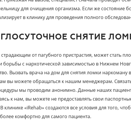
пельницу для очищения организма. Если же состояние бо
ализирует в клинику для проведения полного обследов
УГЛОСУТОЧНОЕ СНЯТИЕ ЛОМ
 страдающим от пагубного пристрастия, может стать пл
и борьбы с наркотической зависимостью в Нижнем Новг
тво. Вызвать врача на дом для снятия ломки наркоману
ам вы можете обращаться к нашим менеджерам. Связатьс
оцедуры мы проводим анонимно. Данные наших пациенто
ясь к нам, вы можете не предоставлять свои паспортны
 В клинике «iRehab» создаются все условия для того, чт
более комфортно для самого пациента.