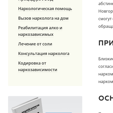
абстин
Наркологическая помощь
Новгор
Вызов нарколога на дом
смогут
обраща
Реабилитация алко и
наркозависимых
ПР
Лечение от соли
Консультация нарколога
Близки
Кодировка от
соглас
наркозависимости
нарком
нарком
ОС