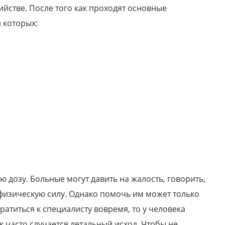
йстве. После того как проходят основные
 которых:
Антон, 33 года
Я был наркоманом в течение 5 лет. За это
время я потерял практически все....
 дозу. Больные могут давить на жалость, говорить,
ь физическую силу. Однако помочь им может только
атиться к специалисту вовремя, то у человека
 часто случается летальный исход. Чтобы не