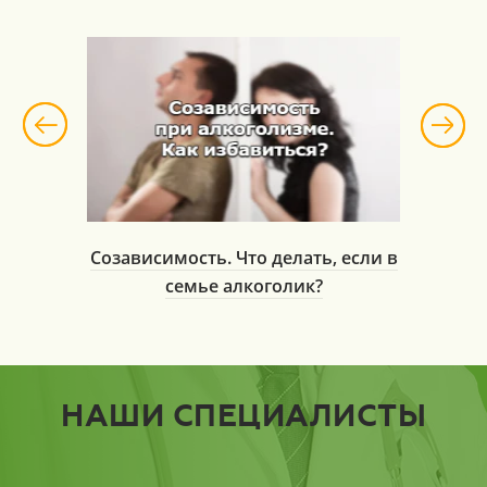
рганизм
Созависимость. Что делать, если в
Посл
семье алкоголик?
у
НАШИ СПЕЦИАЛИСТЫ