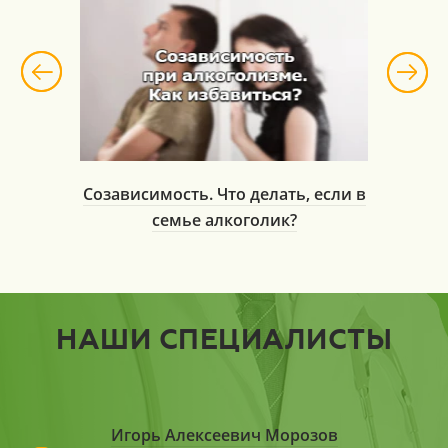
рганизм
Созависимость. Что делать, если в
Посл
семье алкоголик?
у
НАШИ СПЕЦИАЛИСТЫ
еляева
Игорь Алексеевич Морозов
Артё