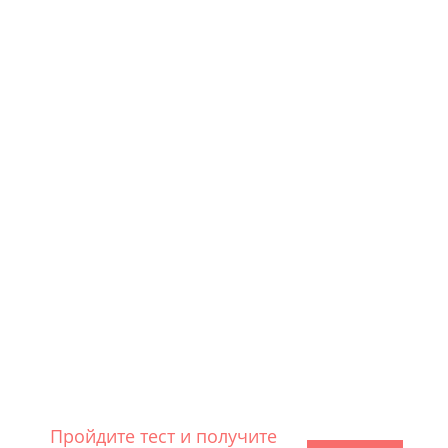
ЛЕЧЕНИЕ
АЛКОГОЛИЗМА
ЛЕЧЕНИЕ
ИГРОМАНИИ
СТАТЬИ
МОДЕЛЬ
РЕАБИЛИТАЦИИ
Пройдите тест и получите