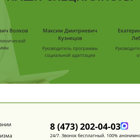
вич Волков
Максим Дмитриевич
Екатери
Кузнецов
Ле
клинической
аммы
Руководитель программы
Руководите
социальной адаптации
о
8 (473) 202-04-03
ании
лизма
24/7. Звонок бесплатный. 100% анонимно