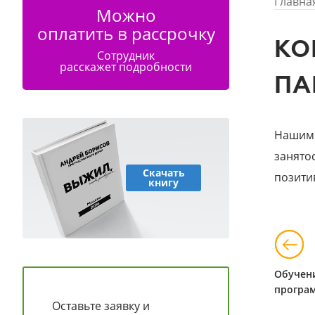
Главна
Можно
оплатить в рассрочку
КО
Сотрудник
расскажет подробности
ПА
Нашим 
занято
Скачать
позити
книгу
Обучен
програ
Оставьте заявку и