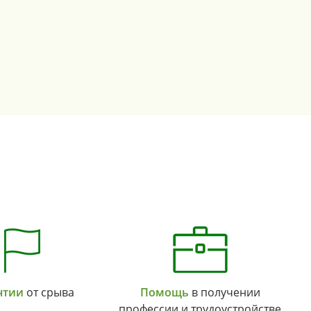
нтии
от срыва
Помощь
в получении
профессии и трудоустройстве