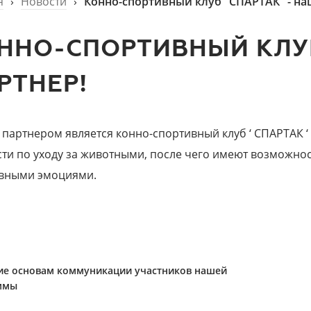
я
›
Новости
›
Конно-спортивный клуб "СПАРТАК" - на
ННО-СПОРТИВНЫЙ КЛУБ
РТНЕР!
партнером является конно-спортивный клуб ‘ СПАРТАК ‘
сти по уходу за животными, после чего имеют возможнос
вными эмоциями.
ие основам коммуникации участников нашей
ммы